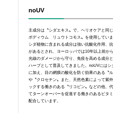
noUV
主成分は〝シダエキス〟で、ヘリオケアと同
ポディウム リュウトコモス〟を使用してい
シダ植物に含まれる成分は強い抗酸化作用、
があるとされ、ヨーロッパでは10年以上前か
光線のダメージから守り、免疫を高める成分
ハーブとして普及してきました。noUVにはシ
に加え、目の網膜の酸化を防ぐ効果のある〝
や〝クロセチン〟また、天然色素によって紫
ックする働きのある〝リコピン〟などの他、
てターンオーバーを促進する働きのあるビタミ
配合しています。