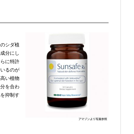
米のシダ植
主成分にし
さらに特許
ているのが
の高い植物
成分を合わ
化を抑制す