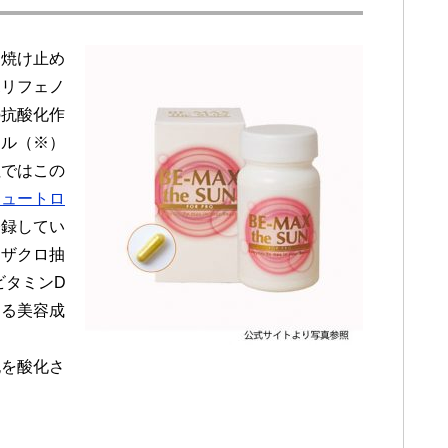
日焼け止め
ポリフェノ
の抗酸化作
カル（※）
社ではこの
ニュートロ
登録してい
、ザクロ抽
ビタミンD
する美容成
胞を酸化さ