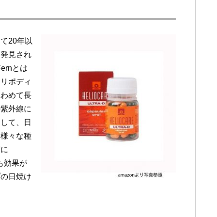
て20年以
て発見され
ernとは
ポリポディ
きわめて長
の紫外線に
として、日
も様々な種
どに
取も効果が
プの日焼け