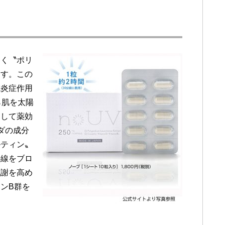
じく〝ポリ
ます。この
抗炎症作用
ら肌を太陽
として薬効
ダの成分
ルティン〟
外線をブロ
代謝を高め
ンB群を