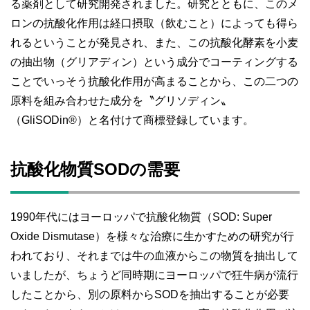
る薬剤として研究開発されました。
研究とともに、このメ
ロンの抗酸化作用は経口摂取（飲むこと）によっても得ら
れるということが発見され、また、この抗酸化酵素を小麦
の抽出物（グリアディン）という成分でコーティングする
ことでいっそう抗酸化作用が高まることから、この二つの
原料を組み合わせた成分を〝グリソディン〟
（GliSODin®）と名付けて商標登録しています。
抗酸化物質SODの需要
1990年代にはヨーロッパで抗酸化物質（SOD: Super
Oxide Dismutase）を様々な治療に生かすための研究が行
われており、それまでは牛の血液からこの物質を抽出して
いましたが、ちょうど同時期にヨーロッパで狂牛病が流行
したことから、別の原料からSODを抽出することが必要